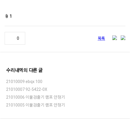
fileAttachedList
1
추
share
목록
0
천
수리내역
의 다른 글
21010009 ebqx 100
21010007 92-5422-0X
21010006 이물검출기 램프 안정기
21010005 이물검출기 램프 안정기