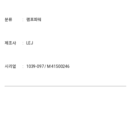
분류
:
램프파워
제조사
:
LEJ
시리얼
:
1039-097 / M 41500246