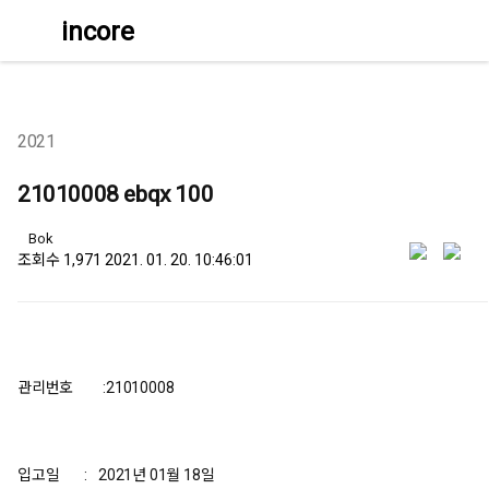
incore
메
뉴
2021
21010008 ebqx 100
유저 이미지
Bok
share
작
조회수
1,971
2021. 01. 20. 10:46:01
성
일
관리번호
:
21010008
입고일
:
2021년 01월 18일