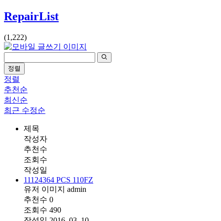
RepairList
(1,222)
정렬
정렬
추천순
최신순
최근 수정순
제목
작성자
추천수
조회수
작성일
11124364 PCS 110FZ
유저 이미지
admin
추천수
0
조회수
490
작성일
2016. 03. 10.