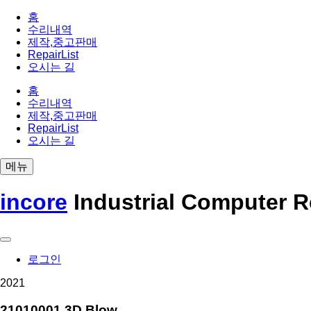
홈
수리내역
제작,중고판매
RepairList
오시는 길
홈
수리내역
제작,중고판매
RepairList
오시는 길
메뉴
incore
Industrial Computer R
로그인
2021
21010001 3D Blow