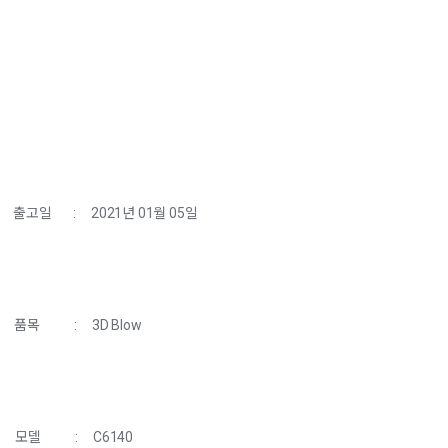
출고일
:
2021년 01월 05일
품목
:
3D Blow
모델
:
C6140