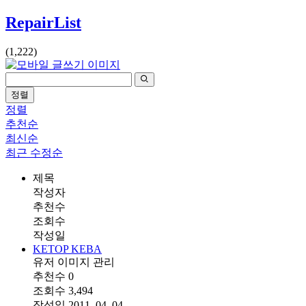
RepairList
(1,222)
정렬
정렬
추천순
최신순
최근 수정순
제목
작성자
추천수
조회수
작성일
KETOP KEBA
유저 이미지
관리
추천수
0
조회수
3,494
작성일
2011. 04. 04.